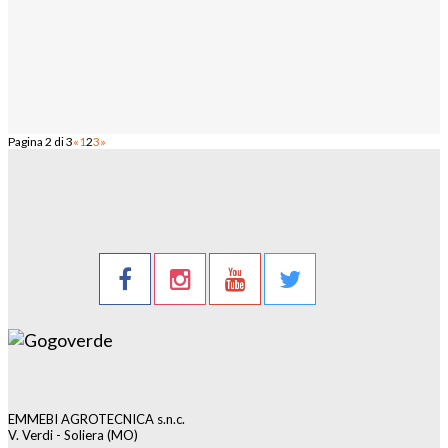
Pagina 2 di 3
«
1
2
3
»
EMMEBI AGROTECNICA s.n.c.
V. Verdi - Soliera (MO)