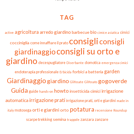
TAG
agricoltura
arredo giardino
bio
barbecue
cimici
active
cimice asiatica
consigli
consigli
cocciniglia
come innaffiare il prato
consigli su orto e
giardinaggio
giardino
decespugliatore
domotica
Diserbante
emergenza cimici
garden
forbici a batteria
endoterapia professionale
Erbicida
Giardinaggio
giardino
gogoverde
Glifosate
Glifosato
Guida
howto
irrigazione
insetticida cimici
guide
hands-on
irrigazione prati
automatica
irrigazione prati, orti e giardini
made in
potatura
orti e giardini
orto
motosega
italy
recensione
Roundup
semina
scarpe trekking
zanzara
zanzare
trappole