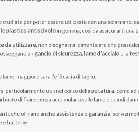
 studiate per poter essere utilizzate con una sola mano, e
le plastico
antiscivolo
in gomma, così da assicurarti una p
e da utilizzare
, non bisogna mai dimenticare che possedend
posseggano un
gancio di sicurezza
,
lame d’acciaio
e la
tes
e lame, maggiore sarà l’efficacia di taglio.
si particolarmente utili nel corso della
potatura
, come ad 
’arbusto di fluire senza accumularsi sulle lame e quindi dann
anti
, che offrano anche
assistenza
e
garanzia
, servizi mo
e e batterie.