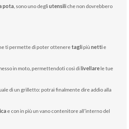
a pota
, sono uno degli
utensili
che non dovrebbero
he ti permette di poter ottenere
tagli
più
netti
e
messo in moto, permettendoti così di
livellare
le tue
le di un grilletto: potrai finalmente dire addio alla
ica
e con in più un vano contenitore all’interno del