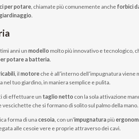
ci per potare
, chiamate più comunemente anche
forbici
d
giardinaggio
.
ria
ultimi anni un
modello
molto più innovativo e tecnologico, c
per potare a batteria
.
icabili
, il
motore
che è all’interno dell’impugnatura viene 
 nel tuo giardino, in maniera semplice e pulita.
ti di effettuare un
taglio netto
con la sola attivazione manua
me vescichette che si formano di solito sul palmo della mano.
ica forma di una
cesoia
, con un’
impugnatura
più
ergonom
legata alle cesoie vere e proprie attraverso dei cavi.