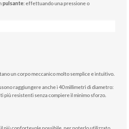
un
pulsante
: effettuando una pressione o
tano un corpo meccanico molto semplice e intuitivo.
ssono raggiungere anche i 40 millimetri di diametro:
ti più resistenti senza compiere il minimo sforzo.
 il più confortevole possibile, per poterlo utilizzato