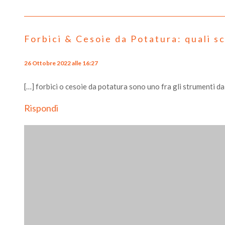
Forbici & Cesoie da Potatura: quali s
26 Ottobre 2022 alle 16:27
[…] forbici o cesoie da potatura sono uno fra gli strumenti da 
Rispondi