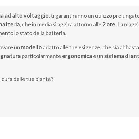
ia ad alto voltaggio
, ti garantiranno un utilizzo prolung
 batteria
, che in media si aggira attorno alle
2 ore
. La maggi
ento lo stato della batteria.
rovare un
modello
adatto alle tue esigenze, che sia abbasta
ugnatura
particolarmente
ergonomica
e un
sistema di an
i cura delle tue piante?