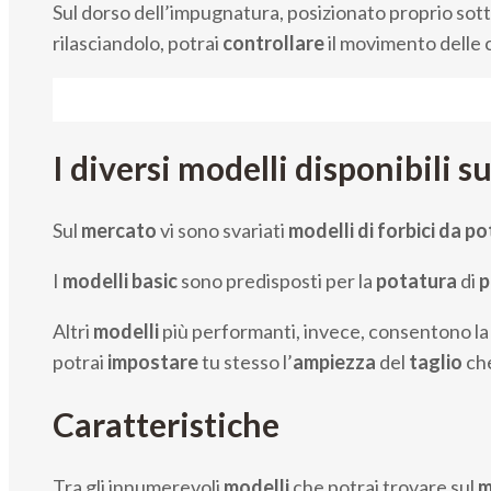
Sul dorso dell’impugnatura, posizionato proprio sott
rilasciandolo, potrai
controllare
il movimento delle 
I diversi modelli disponibili s
Sul
mercato
vi sono svariati
modelli di forbici da po
I
modelli
basic
sono predisposti per la
potatura
di
p
Altri
modelli
più performanti, invece, consentono la
potrai
impostare
tu stesso l’
ampiezza
del
taglio
che
Caratteristiche
Tra gli innumerevoli
modelli
che potrai trovare sul
m