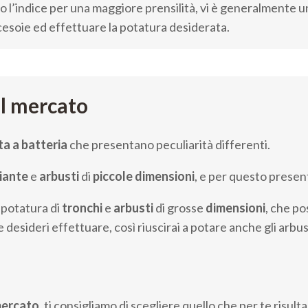
o l’indice per una maggiore prensilità, vi è generalmente 
cesoie ed effettuare la potatura desiderata.
ul mercato
ta a batteria
che presentano peculiarità differenti.
iante
e
arbusti
di
piccole dimensioni
, e per questo presen
 potatura di
tronchi
e
arbusti
di grosse
dimensioni
, che po
 desideri effettuare, così riuscirai a potare anche gli arbus
ercato
, ti consigliamo di scegliere quello che per te risulta