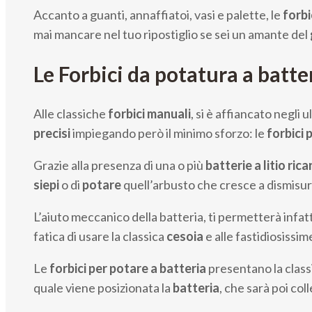
Accanto a guanti, annaffiatoi, vasi e palette, le
forbi
mai mancare nel tuo ripostiglio se sei un amante del
Le Forbici da potatura a batte
Alle classiche
forbici manuali
, si è affiancato negli 
precisi
impiegando però il minimo sforzo: le
forbici 
Grazie alla presenza di una o più
batterie a litio ricar
siepi
o di
potare
quell’arbusto che cresce a dismisura
L’aiuto meccanico della batteria, ti permetterà infat
fatica di usare la classica
cesoia
e alle fastidiosissi
Le
forbici per potare a batteria
presentano la class
quale viene posizionata la
batteria
, che sarà poi col