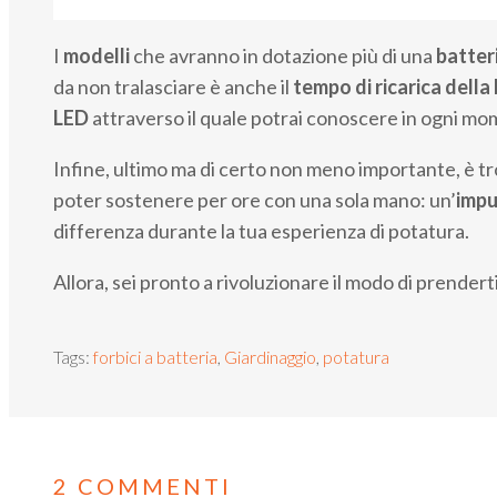
I
modelli
che avranno in dotazione più di una
batter
da non tralasciare è anche il
tempo di ricarica
della
LED
attraverso il quale potrai conoscere in ogni mom
Infine, ultimo ma di certo non meno importante, è t
poter sostenere per ore con una sola mano: un’
imp
differenza durante la tua esperienza di potatura.
Allora, sei pronto a rivoluzionare il modo di prendert
Tags:
forbici a batteria
,
Giardinaggio
,
potatura
2 COMMENTI