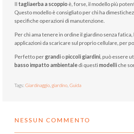
Il
tagliaerba a scoppio
è, forse, il modello più poten
Questo modello è consigliato per chi ha dimestichezz
specifiche operazioni di manutenzione.
Per chi ama tenere in ordine il giardino senza fatica, l
applicazioni da scaricare sul proprio cellulare, per po
Perfetto per
grandi
o
piccoli
giardini
, può essere ut
basso impatto ambientale
di questi
modelli
che son
Tags:
Giardinaggio
,
giardino
,
Guida
NESSUN COMMENTO