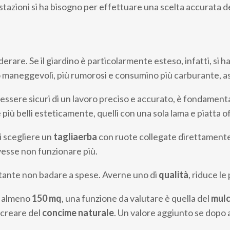
restazioni si ha bisogno per effettuare una scelta accurata d
derare. Se il giardino è particolarmente esteso, infatti, si
aneggevoli, più rumorosi e consumino più carburante, assi
 essere sicuri di un lavoro preciso e accurato, è fondament
iù belli esteticamente, quelli con una sola lama e piatta of
i scegliere un
tagliaerba
con ruote collegate direttamente a
vesse non funzionare più.
tante non badare a spese. Averne uno di
qualità
, riduce l
i almeno
150 mq
, una funzione da valutare è quella del
mulc
i creare del
concime naturale
. Un valore aggiunto se dopo a