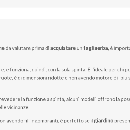
he
da valutare prima di
acquistare
un
tagliaerba
, è import
e, e funziona, quindi, con la sola spinta. È l’ideale per chi 
te, è di dimensioni ridotte e non avendo motore è il più sil
 prevedere la funzione a spinta, alcuni modelli offrono la pos
lle vicinanze.
Non avendo fili ingombranti, è perfetto se il
giardino
present