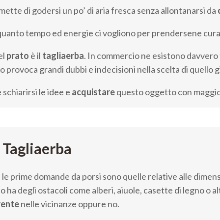
ette di godersi un po’ di aria fresca senza allontanarsi da
 quanto tempo ed energie ci vogliono per prendersene cura 
el
prato
è il
tagliaerba
. In commercio ne esistono davvero t
o provoca grandi dubbi e indecisioni nella scelta di quello g
 schiarirsi le idee e
acquistare
questo oggetto con maggio
 Tagliaerba
, le prime domande da porsi sono quelle relative alle dimensi
 ha degli ostacoli come alberi, aiuole, casette di legno o al
rente
nelle vicinanze oppure no.