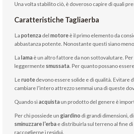
Una volta stabilito ciò, è doveroso capire di quali p
Caratteristiche Tagliaerba
La
potenza
del
motore
è il primo elemento da consi
abbastanza potente. Nonostante questi siano meno m
La
lama
è un altro fattore da non sottovalutare. Per
leggermente
smussata
. Per quanto possano essere p
Le
ruote
devono essere solide e di qualità. Evitare d
cambiare l’intero attrezzo semmai una di queste do
Quando si
acquista
un prodotto del genere è impor
Per chi possiede un
giardino
di grandi dimensioni, d
sminuzzare l’erba
e distribuirla sul terreno al fine d
raccoglierne i residui.