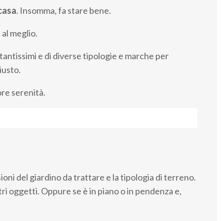
casa
. Insomma, fa stare bene.
al meglio.
antissimi e di diverse tipologie e marche per
iusto.
re serenità.
oni del giardino da trattare e la tipologia di terreno.
tri oggetti. Oppure se è in piano o in pendenza e,