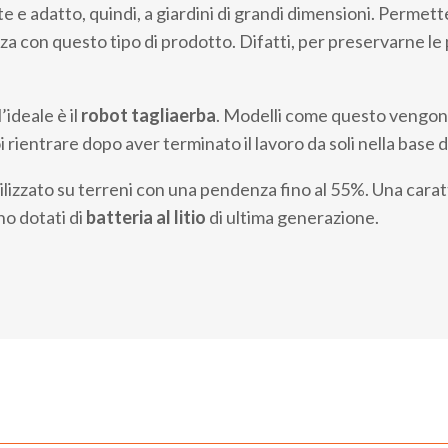
te e adatto, quindi, a giardini di grandi dimensioni. Permette,
a con questo tipo di prodotto. Difatti, per preservarne le
’ideale è il
robot tagliaerba
. Modelli come questo vengono
i rientrare dopo aver terminato il lavoro da soli nella base di
ilizzato su terreni con una pendenza fino al 55%. Una carat
o dotati di
batteria al litio
di ultima generazione.