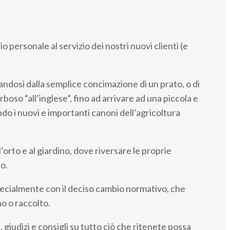
o personale al servizio dei nostri nuovi clienti (e
ndosi dalla semplice concimazione di un prato, o di
boso “all’inglese”, fino ad arrivare ad una piccola e
ndo i nuovi e importanti canoni dell’agricoltura
l’orto e al giardino, dove riversare le proprie
o.
pecialmente con il deciso cambio normativo, che
no o raccolto.
iudizi e consigli su tutto ciò che ritenete possa