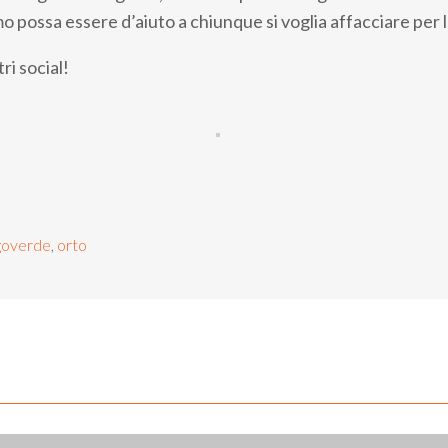
 possa essere d’aiuto a chiunque si voglia affacciare per la
i social!
goverde
,
orto