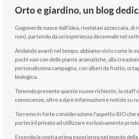
Orto e giardino, un blog dedi
Gogoverde nasce dall’idea, rivelatasi azzeccata, di riv
non), partendo da un’esperienza decennale nel setto
Andando avanti nel tempo, abbiamo visto come le esig
pochi vasi con delle piante aromatiche, alla creazione
personalissima campagna, con alberi da frutto, ortagg
biologica.
Tenendo presente queste nuove richieste, lo staff 
conoscenze, oltre a dare informazioni e notizie su nu
Terremo in forte considerazione l’aspetto BIO che s
porterà il privato ad utilizzare esclusivamente prodot
Essendo la nostra prima esperienza nel mondo della d