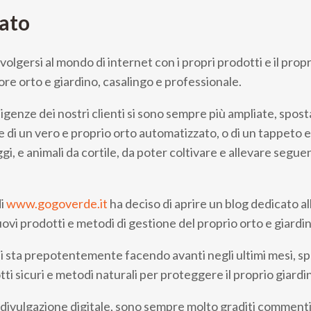
cato
olgersi al mondo di internet con i propri prodotti e il propri
re orto e giardino, casalingo e professionale.
enze dei nostri clienti si sono sempre più ampliate, sposta
 di un vero e proprio orto automatizzato, o di un tappeto er
i, e animali da cortile, da poter coltivare e allevare segue
di
www.gogoverde.it
ha deciso di aprire un blog dedicato al
ovi prodotti e metodi di gestione del proprio orto e giardin
i sta prepotentemente facendo avanti negli ultimi mesi, s
ti sicuri e metodi naturali per proteggere il proprio giardi
ivulgazione digitale, sono sempre molto graditi commenti, g