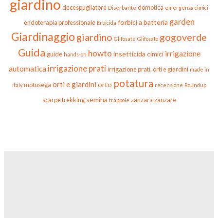
giardino
decespugliatore
domotica
Diserbante
emergenza cimici
garden
forbici a batteria
endoterapia professionale
Erbicida
Giardinaggio
giardino
gogoverde
Glifosate
Glifosato
Guida
howto
irrigazione
insetticida cimici
guide
hands-on
irrigazione prati
automatica
irrigazione prati, orti e giardini
made in
potatura
orti e giardini
orto
motosega
italy
recensione
Roundup
semina
scarpe trekking
zanzara
zanzare
trappole