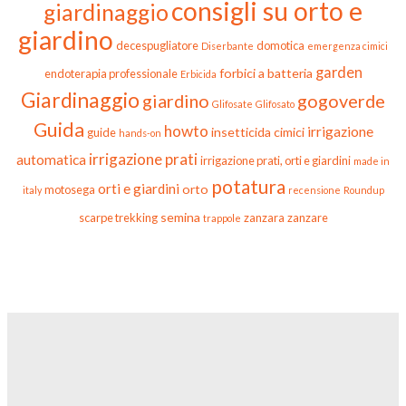
consigli su orto e
giardinaggio
giardino
decespugliatore
domotica
Diserbante
emergenza cimici
garden
forbici a batteria
endoterapia professionale
Erbicida
Giardinaggio
giardino
gogoverde
Glifosate
Glifosato
Guida
howto
irrigazione
insetticida cimici
guide
hands-on
irrigazione prati
automatica
irrigazione prati, orti e giardini
made in
potatura
orti e giardini
orto
motosega
italy
recensione
Roundup
semina
scarpe trekking
zanzara
zanzare
trappole