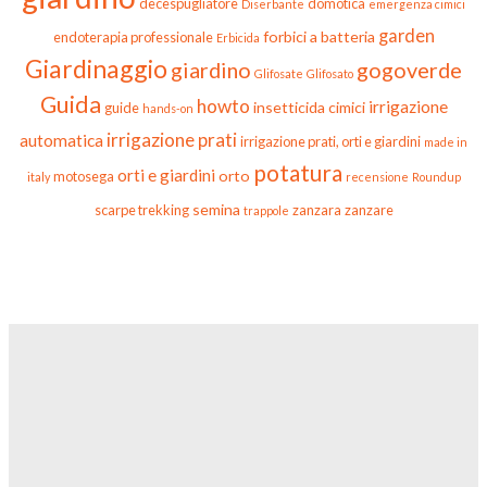
decespugliatore
domotica
Diserbante
emergenza cimici
garden
forbici a batteria
endoterapia professionale
Erbicida
Giardinaggio
giardino
gogoverde
Glifosate
Glifosato
Guida
howto
irrigazione
insetticida cimici
guide
hands-on
irrigazione prati
automatica
irrigazione prati, orti e giardini
made in
potatura
orti e giardini
orto
motosega
italy
recensione
Roundup
semina
scarpe trekking
zanzara
zanzare
trappole