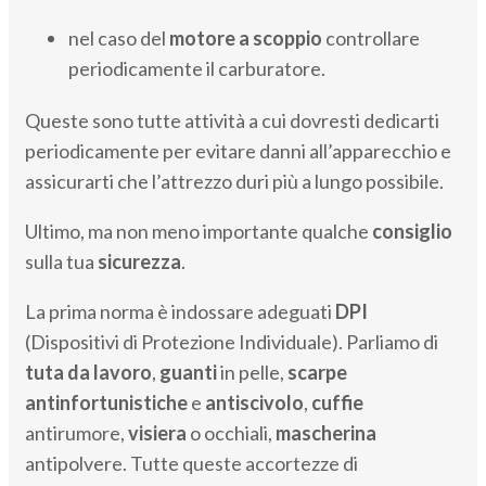
nel caso del
motore a scoppio
controllare
periodicamente il carburatore.
Queste sono tutte attività a cui dovresti dedicarti
periodicamente per evitare danni all’apparecchio e
assicurarti che l’attrezzo duri più a lungo possibile.
Ultimo, ma non meno importante qualche
consiglio
sulla tua
sicurezza
.
La prima norma è indossare adeguati
DPI
(Dispositivi di Protezione Individuale). Parliamo di
tuta da lavoro
,
guanti
in pelle,
scarpe
antinfortunistiche
e
antiscivolo
,
cuffie
antirumore,
visiera
o occhiali,
mascherina
antipolvere. Tutte queste accortezze di