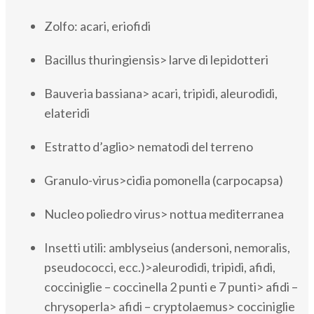
Zolfo: acari, eriofidi
Bacillus thuringiensis> larve di lepidotteri
Bauveria bassiana> acari, tripidi, aleurodidi,
elateridi
Estratto d’aglio> nematodi del terreno
Granulo-virus>cidia pomonella (carpocapsa)
Nucleo poliedro virus> nottua mediterranea
Insetti utili: amblyseius (andersoni, nemoralis,
pseudococci, ecc.)>aleurodidi, tripidi, afidi,
cocciniglie – coccinella 2 punti e 7 punti> afidi –
chrysoperla> afidi – cryptolaemus> cocciniglie