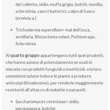
del colletto, oidio, muffa grigio, botriti, monilia,
sclerotinia, cancri batterici, colpo di fuoco
(erwinia a.)
Trichoderma asperellum> mal dell’esca,
armillaria, Rhizoctonia solani, Pythium spp.,
Sclerotinia
Al
quarto gruppo
appartengono tutti quei prodotti,
che hanno azione di potenziamento se usati in
miscela con prodotti fungicidi o insetticidi, o la loro
somministrazione induce le piante a produrre
anticorpi (fitoalessine), per renderle maggiormente
resistenti all’attacco di malattie e parassiti.
Saccharomyces cerevisiae> oidio,
peronospora, botrite