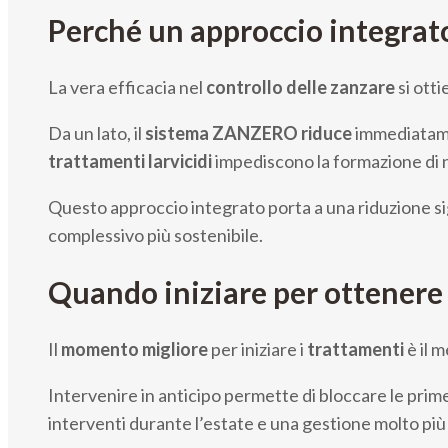
Perché un approccio integrato 
La vera efficacia nel
controllo delle zanzare
si otti
Da un lato, il
sistema ZANZERO
riduce
immediatam
trattamenti larvicidi
impediscono la formazione di n
Questo approccio integrato porta a una riduzione sign
complessivo più sostenibile.
Quando iniziare per ottenere r
Il
momento migliore
per iniziare i
trattamenti
è il 
Intervenire in anticipo permette di bloccare le pri
interventi durante l’estate e una gestione molto pi