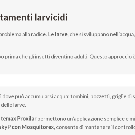
tamenti larvicidi
 problema alla radice. Le
larve
, che si sviluppano nell’acqua
po prima che gli insetti diventino adulti. Questo approccio 
ti dove può accumularsi acqua: tombini, pozzetti, griglie di
delle larve.
otemax Proxilar
permettono un’applicazione semplice e mirat
kyP con Mosquitorex
, consente di mantenere il controll