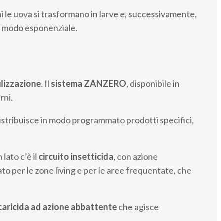
ni le uova si trasformano in larve e, successivamente,
in modo esponenziale.
lizzazione
. Il
sistema ZANZERO
, disponibile in
rni.
 distribuisce in modo programmato prodotti specifici,
lato c’è il
circuito insetticida
, con azione
ato per le zone living e per le aree frequentate, che
caricida
ad azione abbattente
che agisce