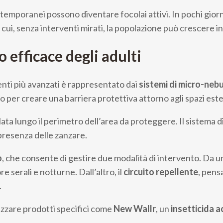
 temporanei possono diventare focolai attivi. In pochi gior
r cui, senza interventi mirati, la popolazione può crescere 
 efficace degli adulti
enti più avanzati è rappresentato dai
sistemi di
micro-nebu
o per creare una barriera protettiva attorno agli spazi este
llata lungo il perimetro dell’area da proteggere. Il sistema
presenza delle zanzare.
o
, che consente di gestire due modalità di intervento. Da un 
e serali e notturne. Dall’altro, il
circuito repellente
, pens
.
ilizzare prodotti specifici come
New Wallr
, un
insetticida a