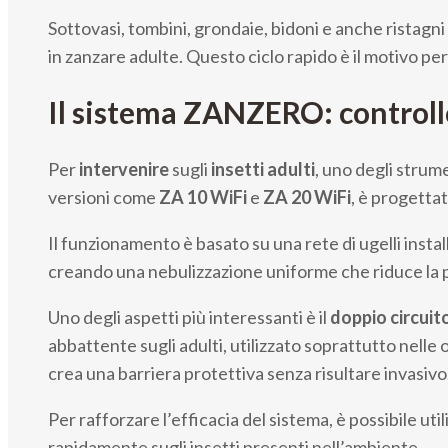
Sottovasi, tombini, grondaie, bidoni e anche ristagni
in zanzare adulte. Questo ciclo rapido è il motivo pe
Il sistema ZANZERO: controllo
Per
intervenire
sugli
insetti adulti
, uno degli strum
versioni come
ZA 10 WiFi
e
ZA 20 WiFi
, è progettat
Il funzionamento è basato su una rete di ugelli insta
creando una nebulizzazione uniforme che riduce la 
Uno degli aspetti più interessanti è il
doppio circuit
abbattente sugli adulti, utilizzato soprattutto nelle or
crea una barriera protettiva senza risultare invasivo
Per rafforzare l’efficacia del sistema, è possibile ut
rapidamente sugli insetti presenti nell’ambiente.