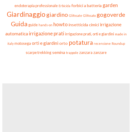
garden
forbici a batteria
endoterapia professionale
Erbicida
Giardinaggio
giardino
gogoverde
Glifosate
Glifosato
Guida
howto
irrigazione
insetticida cimici
guide
hands-on
irrigazione prati
automatica
irrigazione prati, orti e giardini
made in
potatura
orti e giardini
orto
motosega
italy
recensione
Roundup
semina
scarpe trekking
zanzara
zanzare
trappole