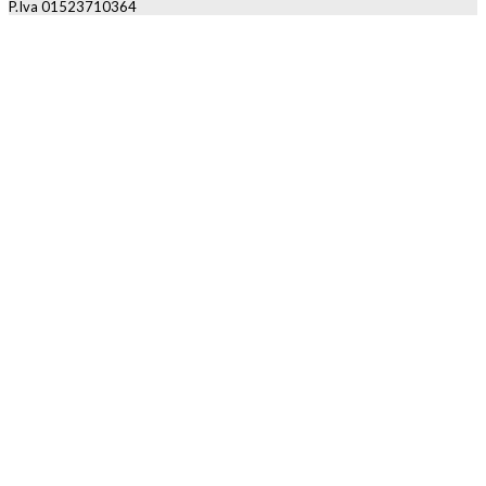
P.Iva 01523710364