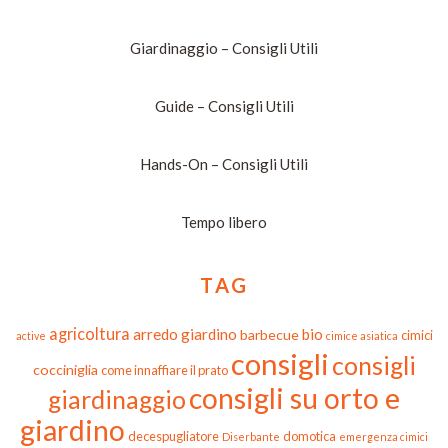
Giardinaggio – Consigli Utili
Guide – Consigli Utili
Hands-On – Consigli Utili
Tempo libero
TAG
agricoltura
arredo giardino
bio
barbecue
cimici
active
cimice asiatica
consigli
consigli
cocciniglia
come innaffiare il prato
consigli su orto e
giardinaggio
giardino
decespugliatore
domotica
Diserbante
emergenza cimici